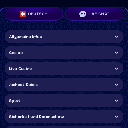
Neu
Neu
Neu
Neu
DEUTSCH
LIVE CHAT
Allgemeine Infos
Casino
Live-Casino
Jackpot-Spiele
Sport
Sicherheit und Datenschutz