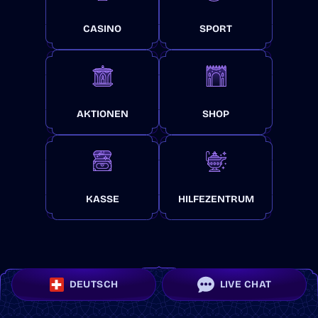
CASINO
SPORT
AKTIONEN
SHOP
KASSE
HILFEZENTRUM
DEUTSCH
LIVE CHAT