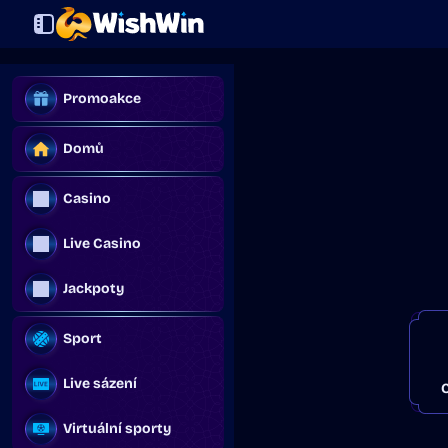
Promoakce
Domů
Casino
Live Casino
Jackpoty
Sport
Live sázení
Virtuální sporty