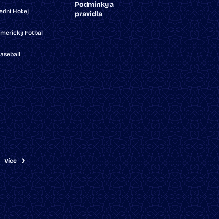
Podmínky a
ední Hokej
pravidla
merický Fotbal
aseball
Více