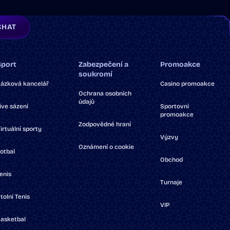
CHAT
Sport
Zabezpečení a
Promoakce
soukromí
ázková kancelář
Casino promoakce
Ochrana osobních
údajů
ive sázení
Sportovní
promoakce
Zodpovědné hraní
irtuální sporty
Výzvy
Oznámení o cookie
otbal
Obchod
enis
Turnaje
tolní Tenis
VIP
asketbal