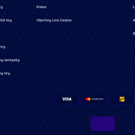
ry
Poker
L
ité hry
Všechny Live Casino
A
B
 hry
ny Jackpoty
ny hry