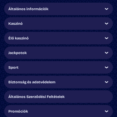
Általános információk
Kaszinó
Élő kaszinó
Jackpotok
Sport
Biztonság és adatvédelem
Általános Szerződési Feltételek
Promóciók