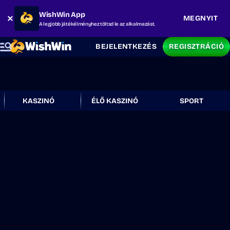
WishWin App
MEGNYIT
A legjobb játékélményhez töltsd le az alkalmazást.
BEJELENTKEZÉS
REGISZTRÁCIÓ
KASZINÓ
ÉLŐ KASZINÓ
SPORT