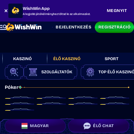
WishWin App
MEGNYIT
A legjobb játékélményhez töltsd le az alkalmazást.
BEJELENTKEZÉS
REGISZTRÁCIÓ
KASZINÓ
ÉLŐ KASZINÓ
SPORT
SZOLGÁLTATÓK
TOP ÉLŐ KASZIN
Póker
Új
Új
Új
Új
Új
Új
Új
Új
Új
MAGYAR
ÉLŐ CHAT