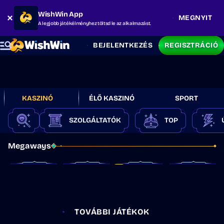
WishWin App
MEGNYIT
A legjobb játékélményhez töltsd le az alkalmazást.
BEJELENTKEZÉS
REGISZTRÁCIÓ
KASZINÓ
ÉLŐ KASZINÓ
SPORT
SZOLGÁLTATÓK
TOP
Megaways
Új
Új
18 966,32 €
Új
TOVÁBBI JÁTÉKOK
Új
Új