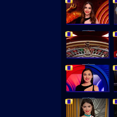
Új
Ú
Új
Ú
Új
Ú
Új
Ú