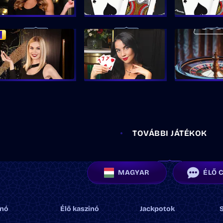
j
j
Új
TOVÁBBI JÁTÉKOK
MAGYAR
ÉLŐ 
inó
Élő kaszinó
Jackpotok