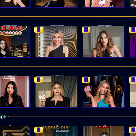
Új
Új
Új
Új
Új
Új
k
Új
Új