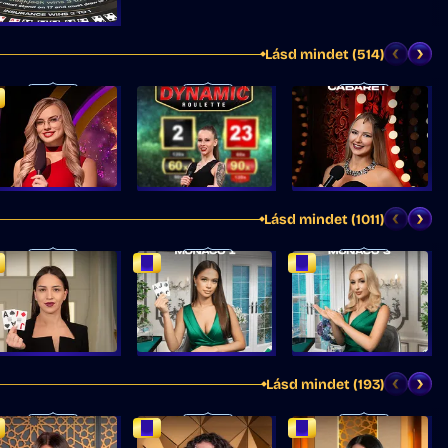
Lásd mindet (514)
Lásd mindet (1011)
Új
Új
Lásd mindet (193)
Új
Új