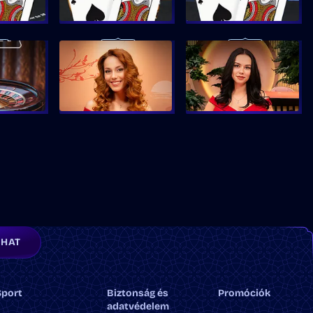
CHAT
Sport
Biztonság és
Promóciók
adatvédelem