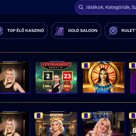
Játékok, Kategóriák, S
TOP ÉLŐ KASZINÓ
GOLD SALOON
RULET
Új
Új
Új
Új
Új