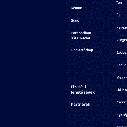
Top
Rólunk
Új
Súgó
Népsz
Parancsikon
létrehozása
Világb
Honlaptérkép
Exkluz
Bonus
Mega
Fizetési
Élő já
lehetőségek
Azonna
Partnerek
Nyerő