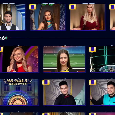
Új
Új
Új
nó
j
Új
Új
Új