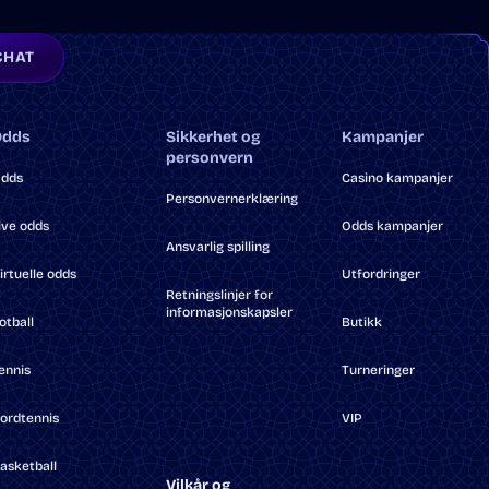
CHAT
Odds
Sikkerhet og
Kampanjer
personvern
dds
Casino kampanjer
Personvernerklæring
ive odds
Odds kampanjer
Ansvarlig spilling
irtuelle odds
Utfordringer
Retningslinjer for
informasjonskapsler
otball
Butikk
ennis
Turneringer
ordtennis
VIP
asketball
Vilkår og