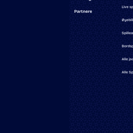
Live spi
Partnere
Øyeblik
Spille
Bordspi
Alle j
Alle Spi