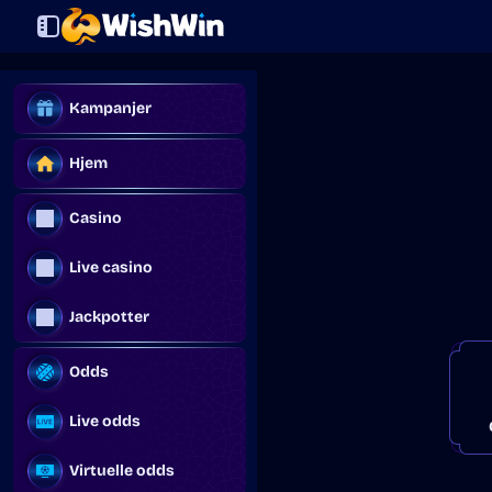
Kampanjer
Hjem
Casino
Live casino
Jackpotter
Odds
Live odds
Virtuelle odds