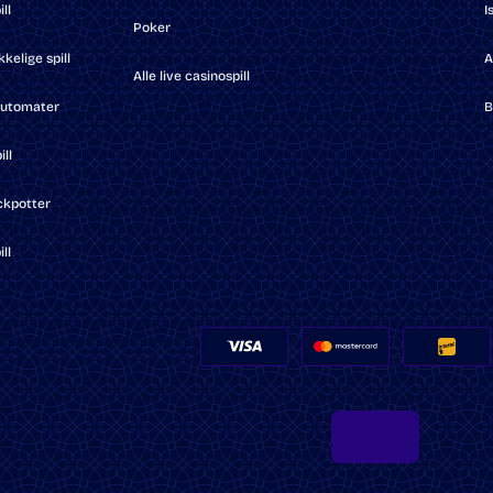
ll
I
Poker
kelige spill
A
Alle live casinospill
automater
B
ll
ackpotter
ll