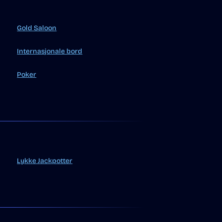
Gold Saloon
Internasjonale bord
Poker
Lykke Jackpotter