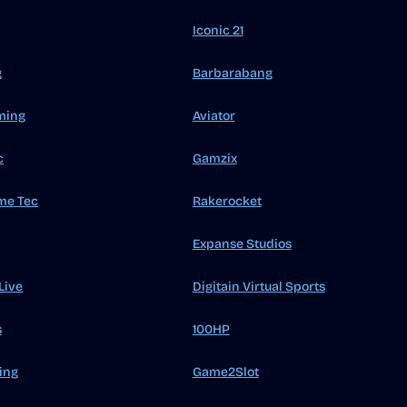
Iconic 21
g
Barbarabang
ming
Aviator
c
Gamzix
me Tec
Rakerocket
Expanse Studios
Live
Digitain Virtual Sports
s
100HP
ing
Game2Slot