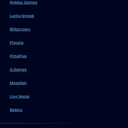
Riddec Games
Lucky Streak
Blitzcrown
Playzia
PittaPlus
G.Games
Megafair
Live Vegas
Betora