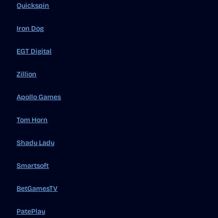
Quickspin
Iron Dog
EGT Digital
Zillion
Apollo Games
Tom Horn
Shady Lady
Smartsoft
BetGamesTV
PatePlay