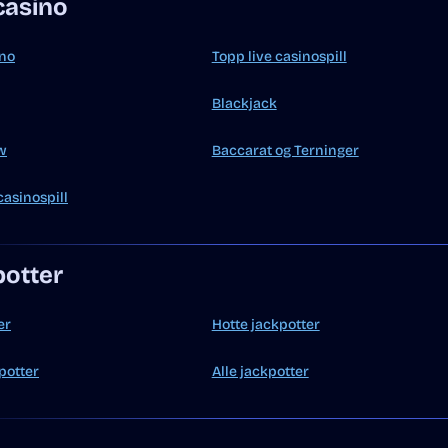
casino
ino
Topp live casinospill
Blackjack
w
Baccarat og Terninger
 casinospill
potter
er
Hotte jackpotter
potter
Alle jackpotter