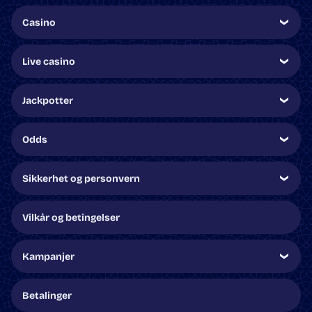
Casino
Live casino
Jackpotter
Odds
Sikkerhet og personvern
Vilkår og betingelser
Kampanjer
Betalinger