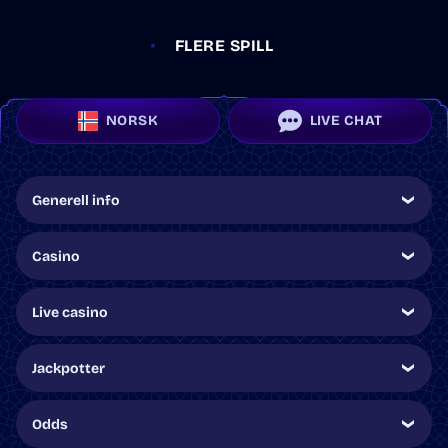
€ 35 798,77
Ny
Ny
FLERE SPILL
Ny
Ny
NORSK
LIVE CHAT
Generell info
Casino
Live casino
Jackpotter
Odds