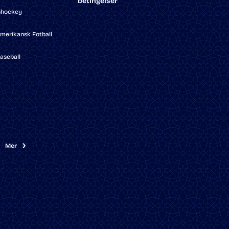
betingelser
shockey
merikansk Fotball
aseball
Mer