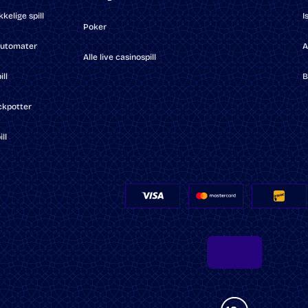
kelige spill
I
Poker
automater
A
Alle live casinospill
ll
B
ackpotter
ll