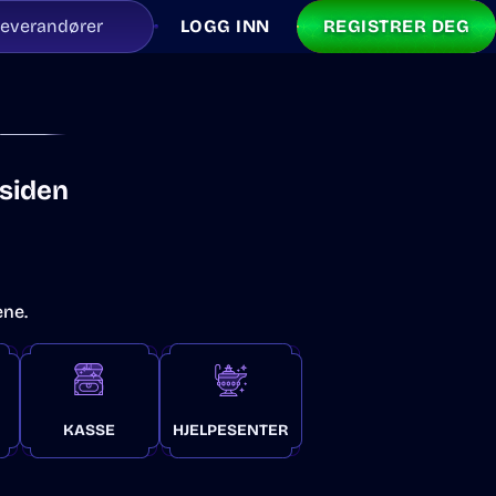
, leverandører
LOGG INN
REGISTRER DEG
 siden
ene.
KASSE
HJELPESENTER