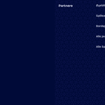
Partnere
Øyeblik
Spille
Bordspi
Alle j
Alle Spi