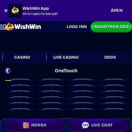
WishWin App
ÅPEN
Gå inn i appen for best spill
LOGG INN
REGISTRER DEG
CASINO
LIVE CASINO
ODDS
OneTouch
Ny
NORSK
LIVE CHAT