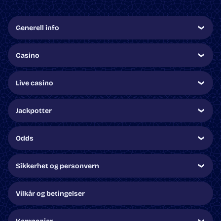
Generell info
Casino
Live casino
Jackpotter
Odds
Sikkerhet og personvern
Vilkår og betingelser