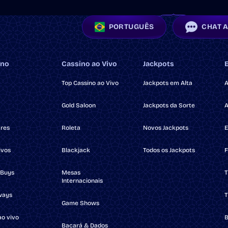
PORTUGUÊS
CHAT A
ino
Cassino ao Vivo
Jackpots
Top Cassino ao Vivo
Jackpots em Alta
A
Gold Saloon
Jackpots da Sorte
A
res
Roleta
Novos Jackpots
E
ivos
Blackjack
Todos os Jackpots
F
 Buys
Mesas
T
Internacionais
ways
T
Game Shows
ao vivo
B
Bacará & Dados