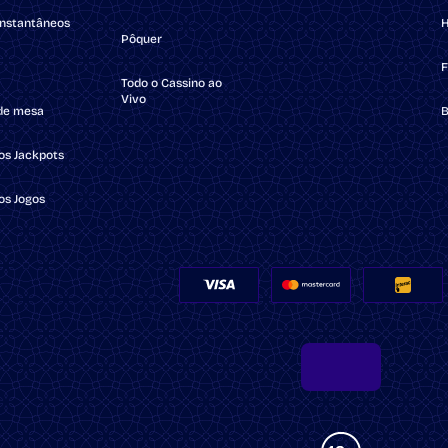
Instantâneos
H
Pôquer
F
Todo o Cassino ao
Vivo
de mesa
B
os Jackpots
os Jogos