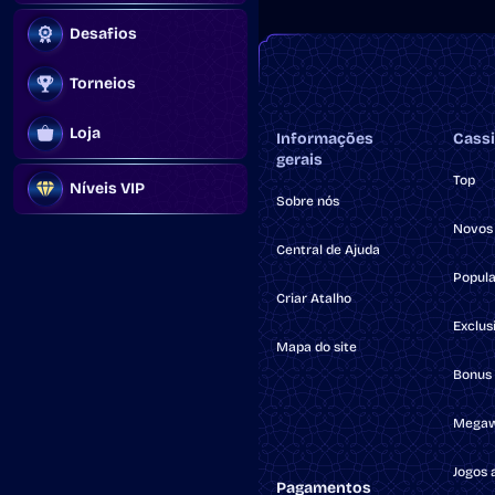
Desafios
Torneios
Loja
Informações
Cass
gerais
Top
Níveis VIP
Sobre nós
Novos
Central de Ajuda
Popula
Criar Atalho
Exclus
Mapa do site
Bonus
Mega
Jogos 
Pagamentos