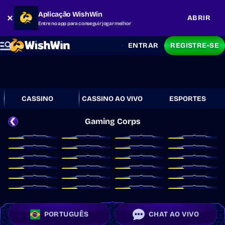
Aplicação WishWin
ABRIR
Entre no app para conseguir jogar melhor
ENTRAR
REGISTRE-SE
CASSINO
CASSINO AO VIVO
ESPORTES
Gaming Corps
Novo
Novo
Novo
Novo
Novo
Novo
Novo
Novo
Novo
Novo
Novo
Novo
Novo
Novo
Novo
Novo
Novo
Novo
Novo
Novo
Novo
Novo
Novo
Novo
PORTUGUÊS
CHAT AO VIVO