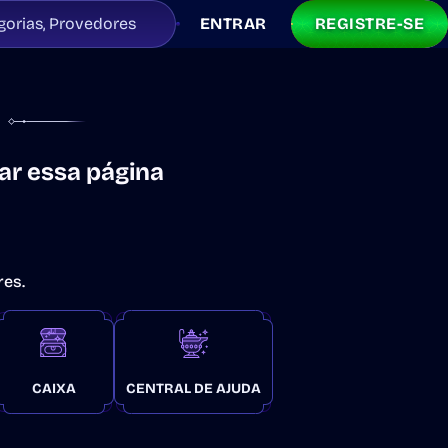
gorias, Provedores
ENTRAR
REGISTRE-SE
r essa página
res.
CAIXA
CENTRAL DE AJUDA