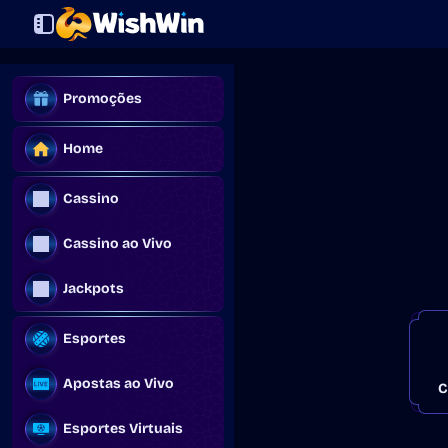
Promoções
Home
Cassino
Cassino ao Vivo
Jackpots
Esportes
Apostas ao Vivo
C
Esportes Virtuais