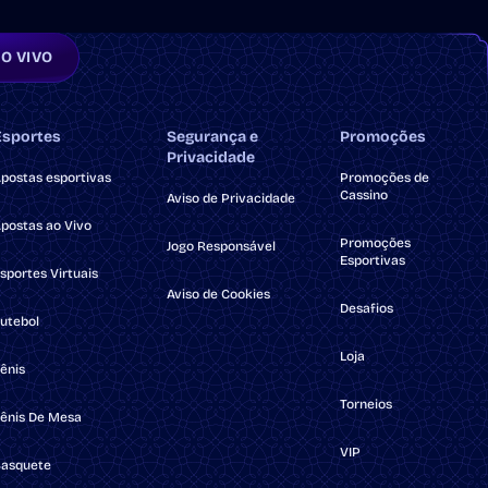
O VIVO
Esportes
Segurança e
Promoções
Privacidade
postas esportivas
Promoções de
Cassino
Aviso de Privacidade
postas ao Vivo
Promoções
Jogo Responsável
Esportivas
sportes Virtuais
Aviso de Cookies
Desafios
utebol
Loja
ênis
Torneios
ênis De Mesa
VIP
asquete