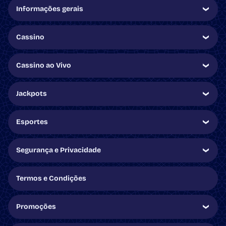
Informações gerais
Cassino
Cassino ao Vivo
Jackpots
Esportes
Segurança e Privacidade
Termos e Condições
Promoções