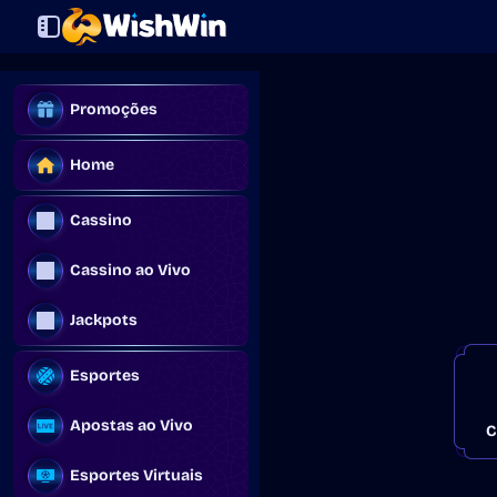
Promoções
Home
Cassino
Cassino ao Vivo
Jackpots
Esportes
Apostas ao Vivo
C
Esportes Virtuais