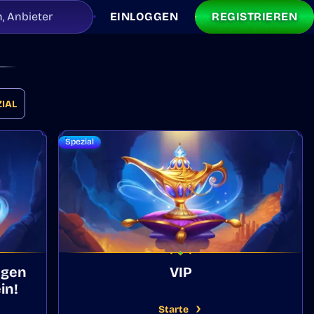
n, Anbieter
EINLOGGEN
REGISTRIEREN
IAL
Spezial
egen
VIP
in!
Starte