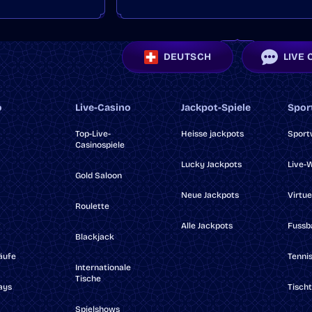
DEUTSCH
LIVE 
o
Live-Casino
Jackpot-Spiele
Spor
Top-Live-
Heisse jackpots
Sport
Casinospiele
Lucky Jackpots
Live-
Gold Saloon
Neue Jackpots
Virtue
Roulette
v
Alle Jackpots
Fussba
Blackjack
äufe
Tenni
Internationale
Tische
ays
Tisch
Spielshows