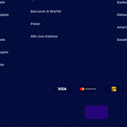
ele
Baske
Baccarat & Würfel
Spiele
Eisho
Poker
Ameri
Alle Live-Casinos
iele
Baseb
ckpots
ele