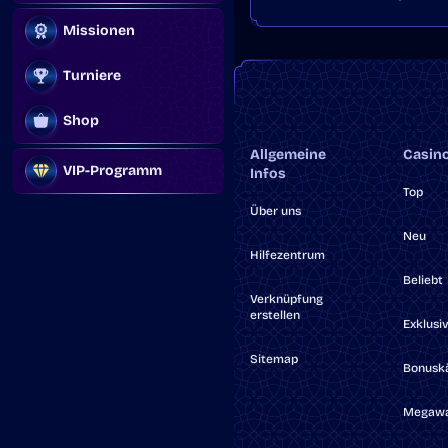
Missionen
Turniere
Shop
Allgemeine
Casin
VIP-Programm
Infos
Top
Über uns
Neu
Hilfezentrum
Beliebt
Verknüpfung
erstellen
Exklusi
Sitemap
Bonusk
Megaw