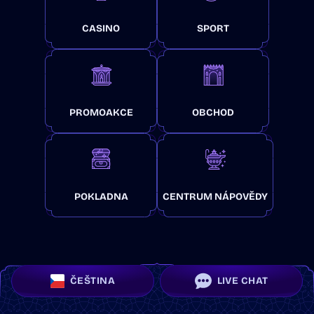
CASINO
SPORT
PROMOAKCE
OBCHOD
POKLADNA
CENTRUM NÁPOVĚDY
ČEŠTINA
LIVE CHAT