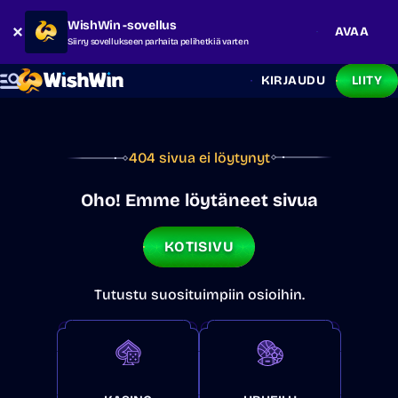
WishWin -sovellus
AVAA
Siirry sovellukseen parhaita pelihetkiä varten
KIRJAUDU
LIITY
404 sivua ei löytynyt
Oho! Emme löytäneet sivua
KOTISIVU
Tutustu suosituimpiin osioihin.