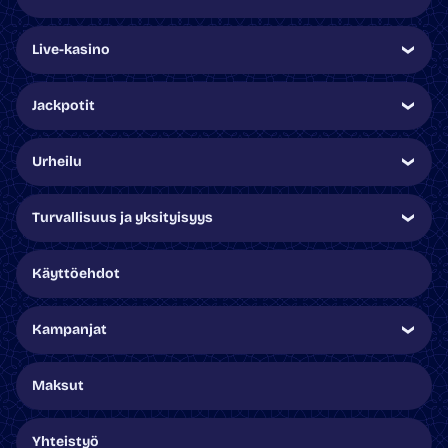
Live-kasino
Jackpotit
Urheilu
Turvallisuus ja yksityisyys
Käyttöehdot
Kampanjat
Maksut
Yhteistyö