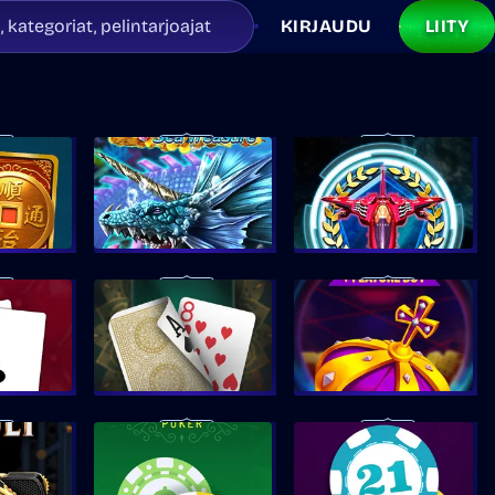
t, kategoriat, pelintarjoajat
KIRJAUDU
LIITY