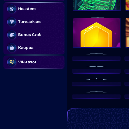
Haasteet
Turnaukset
Bonus Crab
Kauppa
VIP-tasot