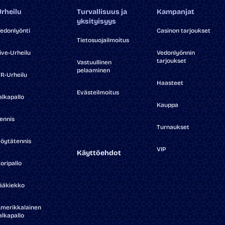
rheilu
Turvallisuus ja
Kampanjat
yksityisyys
edonlyönti
Casinon tarjoukset
Tietosuojailmoitus
ive-Urheilu
Vedonlyönnin
tarjoukset
Vastuullinen
pelaaminen
R-Urheilu
Haasteet
Evästeilmoitus
alkapallo
Kauppa
ennis
Turnaukset
öytätennis
VIP
Käyttöehdot
oripallo
ääkiekko
merikkalainen
alkapallo