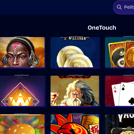
Peli
OneTouch