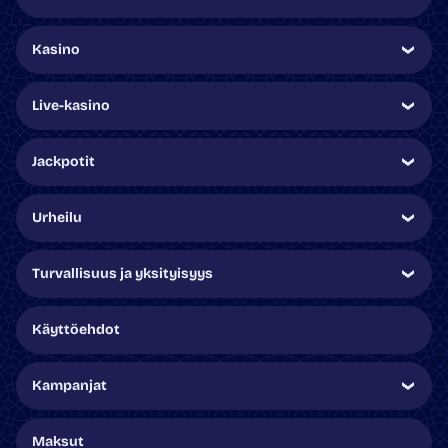
Kasino
Live-kasino
Jackpotit
Urheilu
Turvallisuus ja yksityisyys
Käyttöehdot
Kampanjat
Maksut