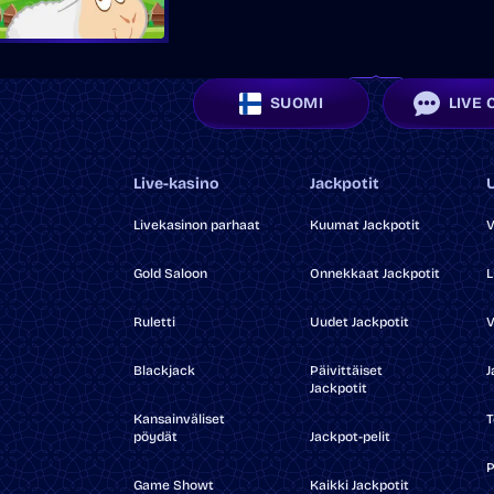
SUOMI
LIVE 
Live-kasino
Jackpotit
U
Livekasinon parhaat
Kuumat Jackpotit
V
Gold Saloon
Onnekkaat Jackpotit
L
Ruletti
Uudet Jackpotit
V
Blackjack
Päivittäiset
J
Jackpotit
Kansainväliset
T
pöydät
Jackpot-pelit
P
Game Showt
Kaikki Jackpotit