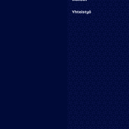
Yhteistyö