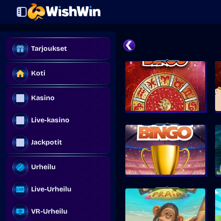
Tarjoukset
Koti
Kasino
Live-kasino
Jackpotit
Urheilu
Live-Urheilu
VR-Urheilu