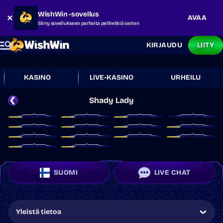
WishWin -sovellus
AVAA
Siirry sovellukseen parhaita pelihetkiä varten
KIRJAUDU
LIITY
KASINO
LIVE-KASINO
URHEILU
Shady Lady
Uusi
Uusi
Uusi
Uusi
Uusi
Uusi
Uusi
Uusi
Uusi
Uusi
Uusi
Uusi
Uusi
SUOMI
LIVE CHAT
Yleistä tietoa