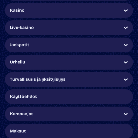
Kasino
Live-kasino
Jackpotit
Urheilu
Turvallisuus ja yksityisyys
Käyttöehdot
Kampanjat
Maksut