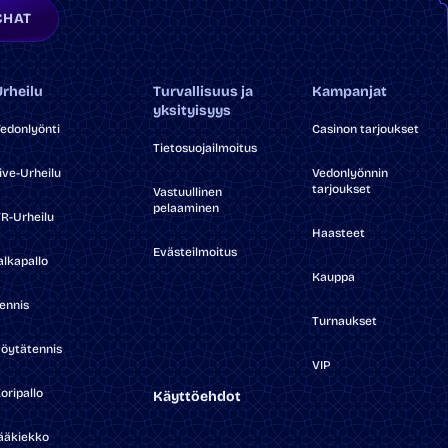
CHAT
rheilu
Turvallisuus ja
Kampanjat
yksityisyys
edonlyönti
Casinon tarjoukset
Tietosuojailmoitus
ive-Urheilu
Vedonlyönnin
tarjoukset
Vastuullinen
pelaaminen
R-Urheilu
Haasteet
Evästeilmoitus
alkapallo
Kauppa
ennis
Turnaukset
öytätennis
VIP
oripallo
Käyttöehdot
ääkiekko