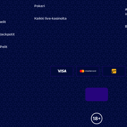
Pokeri
A
J
Kaikki live-kasinolta
elit
B
 Jackpotit
Pelit