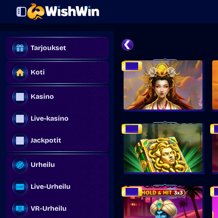
Tarjoukset
Uusi
Koti
Kasino
Live-kasino
Uusi
U
Jackpotit
Urheilu
Live-Urheilu
Uusi
U
VR-Urheilu