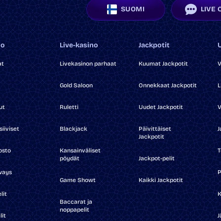
SUOMI
LIVE 
no
Live-kasino
Jackpotit
U
at
Livekasinon parhaat
Kuumat Jackpotit
V
Gold Saloon
Onnekkaat Jackpotit
L
ut
Ruletti
Uudet Jackpotit
V
siiviset
Blackjack
Päivittäiset
J
Jackpotit
osto
Kansainväliset
T
pöydät
Jackpot-pelit
ways
P
Game Showt
Kaikki Jackpotit
lit
K
Baccarat ja
noppapelit
lit
J