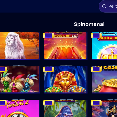
Peli
Spinomenal
Uusi
Uusi
usi
Uusi
Uusi
usi
Uusi
Uusi