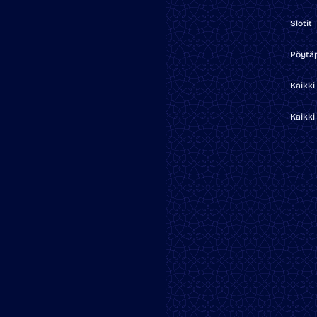
Slotit
Pöytäp
Kaikki
Kaikki 