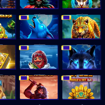
Uusi
Uusi
Uusi
Uusi
Uusi
Uusi