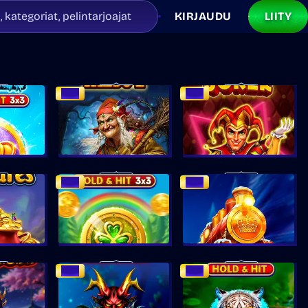
t, kategoriat, pelintarjoajat
KIRJAUDU
LIITY
Uusi
Uusi
Uusi
Uusi
Uusi
Uusi