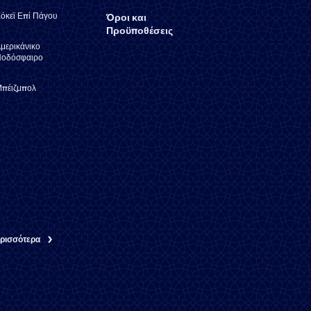
όκεϊ Επί Πάγου
Όροι και
Προϋποθέσεις
μερικάνικο
οδόσφαιρο
πέιζμπολ
ρισσότερα