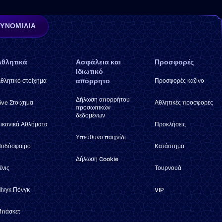
ΥΝΟΜΙΛΊΑ
Αθλητικά
Ασφάλεια και
Προσφορές
Ιδιωτικό
απόρρητο
θλητικό στοίχημα
Προσφορές καζίνο
Δήλωση απορρήτου
ive Στοίχημα
Αθλητικές προσφορές
προσωπικών
δεδομένων
ικονικά Αθλήματα
Προκλήσεις
Υπεύθυνο παιχνίδι
οδόσφαιρο
Κατάστημα
Δήλωση Cookie
ένις
Τουρνουά
ίνγκ Πόνγκ
VIP
πάσκετ