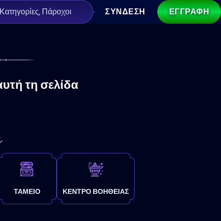
 Κατηγορίες, Πάροχοι
ΣΎΝΔΕΣΗ
ΕΓΓΡΑΦΉ
υτή τη σελίδα
.
ΤΑΜΕΊΟ
ΚΈΝΤΡΟ ΒΟΉΘΕΙΑΣ