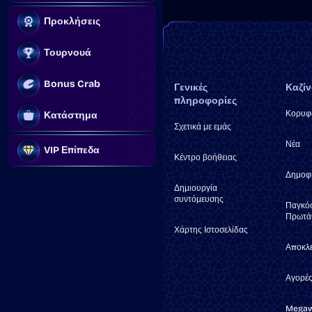
Προκλήσεις
Τουρνουά
Bonus Crab
Γενικές
Καζί
πληροφορίες
Κορυφ
Κατάστημα
Σχετικά με εμάς
Νέα
VIP Επίπεδα
Κέντρο βοήθειας
Δημοφ
Δημιουργία
συντόμευσης
Παγκό
Πρωτά
Χάρτης Ιστοσελίδας
Αποκλε
Αγορέ
Mega