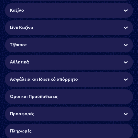
Καζίνο
Live Καζίνο
Τζάκποτ
Αθλητικά
Ασφάλεια και Ιδιωτικό απόρρητο
Όροι και Προϋποθέσεις
Προσφορές
Πληρωμές