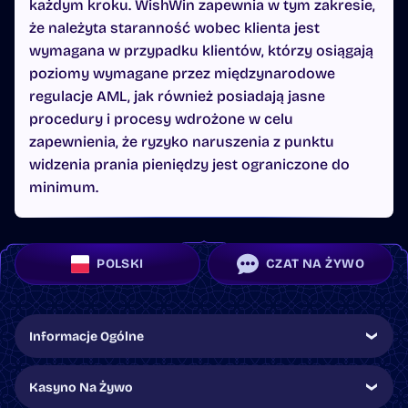
każdym kroku. WishWin zapewnia w tym zakresie,
że należyta staranność wobec klienta jest
wymagana w przypadku klientów, którzy osiągają
poziomy wymagane przez międzynarodowe
regulacje AML, jak również posiadają jasne
procedury i procesy wdrożone w celu
zapewnienia, że ryzyko naruszenia z punktu
widzenia prania pieniędzy jest ograniczone do
minimum.
POLSKI
CZAT NA ŻYWO
Informacje Ogólne
Kasyno Na Żywo