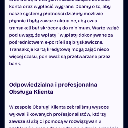
konta oraz wypłacić wygrane. Dbamy o to, aby
nasze systemy płatności działały możliwie
płynnie i były zawsze aktualne, aby czas
transakcji był skrócony do minimum. Warto wziąć
pod uwagę, że wpłaty i wypłaty dokonywane za
pośrednictwem e-portfeli są błyskawiczne.
Transakcje kartą kredytową mogą zająć nieco
więcej czasu, ponieważ są przetwarzane przez
bank.
Odpowiedzialna i profesjonalna
Obsługa Klienta
W zespole Obsługi Klienta zebraliśmy wysoce
wykwalifikowanych profesjonalistów, którzy
zawsze służą Ci pomocą w rozwiązywaniu