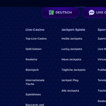
DEUTSCH
LIVE 
Live-Casino
Jackpot-Spiele
Spor
Top-Live-Casino
Heiße Jackpots
Sport
Gold Saloon
Lucky Jackpots
Live-
Roulette
Neue Jackpots
Virtue
Blackjack
Tägliche Jackpots
Fußba
Internationale
Jackpot Play
Tenni
Tische
Alle Jackpots
Tisch
Spielshows
Baske
Baccarat und