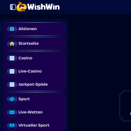
Aktionen
Startseite
Casino
Live-Casino
Jackpot-Spiele
Sport
Live-Wetten
Virtueller Sport