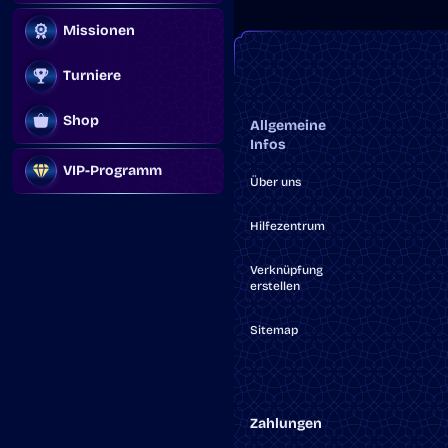
Missionen
Turniere
Shop
Allgemeine
Infos
VIP-Programm
Über uns
Hilfezentrum
Verknüpfung
erstellen
Sitemap
Zahlungen