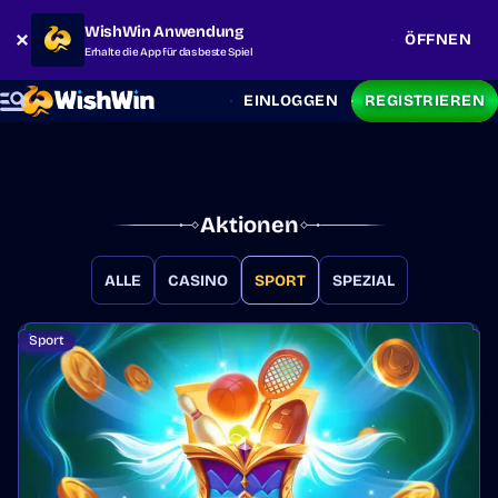
WishWin Anwendung
ÖFFNEN
Erhalte die App für das beste Spiel
EINLOGGEN
REGISTRIEREN
Aktionen
ALLE
CASINO
SPORT
SPEZIAL
Sport