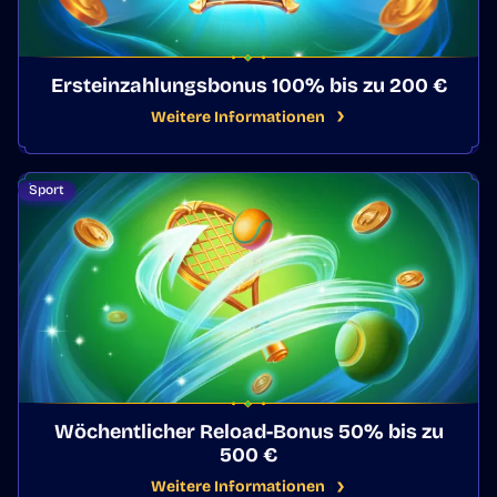
Ersteinzahlungsbonus 100% bis zu 200 €
Weitere Informationen
Sport
Wöchentlicher Reload-Bonus 50% bis zu
500 €
Weitere Informationen