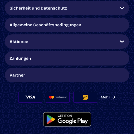
Sicherheit und Datenschutz
Allgemeine Geschäftsbedingungen
Aktionen
Zahlungen
Partner
Mehr