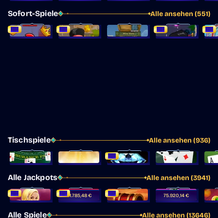
9
9
0
18
21
Sofort-Spiele
Alle ansehen (551)
11
4
23
4
24
10
14
2
5
11
Neu
Neu
Neu
Neu
Tischspiele
Alle ansehen (936)
Neu
Alle Jackpots
Alle ansehen (3941)
Neu
Neu
Neu
31.785,48 €
75.920,14 €
Alle Spiele
Alle ansehen (13646)