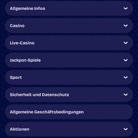
Unsere WishWin Casino-Spiele sind in klar getrennte Kategorien
strukturiert. Jede Kategorie ist direkt über die Oberfläche erreichbar.
Allgemeine Infos
Kategorie
Beschreibung
Klassische Casino-Spiele und
Casino
Casino
Spielautomaten
Live-Casino
Live-Spiele mit echten Dealern
Jackpot-Spiele
Verschiedene Jackpot-Kategorien
Live-Casino
Sport
Sportwetten und Live Wetten
Virtueller Sport
Simulierte Sportevents
Turniere &
Wettbewerbe und zusätzliche
Jackpot-Spiele
Herausforderungen
Spieloptionen
Über Filter- und Sortierfunktionen kannst du gezielt nach neuen Titeln,
beliebten Spielen oder bestimmten Spielarten suchen. So erhältst du
Sport
einen schnellen Überblick über alle Casino-Spiele.
Spielautomaten: Klassiker und neue Titel
Sicherheit und Datenschutz
Im Bereich der Spielautomaten findest du Slots verschiedener Anbieter
mit unterschiedlichen Spielmechaniken und Einsatzbereichen. Unsere
Allgemeine Geschäftsbedingungen
Plattform ist so aufgebaut, dass du neue Titel schnell entdecken oder
gezielt nach bestimmten Spielen suchen kannst.
Dich erwarten unter anderem:
Aktionen
Freispiele-Funktionen und Bonus-Runden