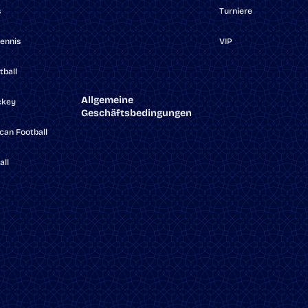
s
Turniere
tennis
VIP
tball
Allgemeine
ckey
Geschäftsbedingungen
can Football
all