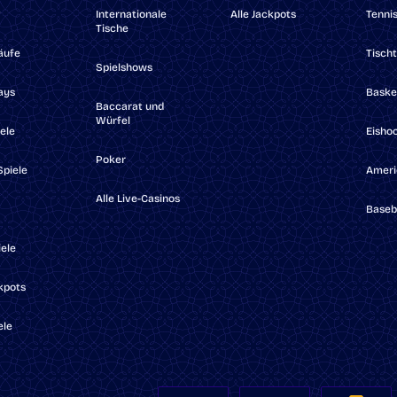
v
Internationale
Alle Jackpots
Tenni
Tische
äufe
Tisch
Spielshows
ays
Baske
Baccarat und
Würfel
ele
Eisho
Poker
Spiele
Ameri
Alle Live-Casinos
Baseb
iele
ckpots
ele