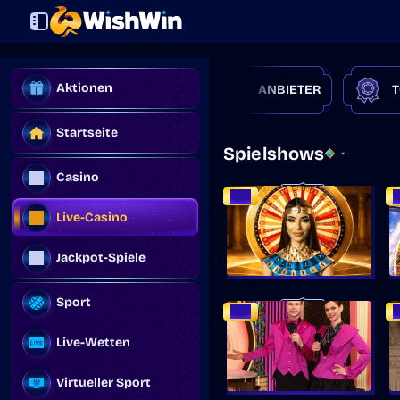
Aktionen
ANBIETER
T
Startseite
Spielshows
Casino
Neu
N
Live-Casino
Jackpot-Spiele
Sport
Neu
N
Live-Wetten
Virtueller Sport