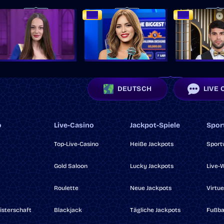
Neu
Neu
DEUTSCH
LIVE 
o
Live-Casino
Jackpot-Spiele
Spor
Top-Live-Casino
Heiße Jackpots
Sport
Gold Saloon
Lucky Jackpots
Live-
Roulette
Neue Jackpots
Virtue
sterschaft
Blackjack
Tägliche Jackpots
Fußba