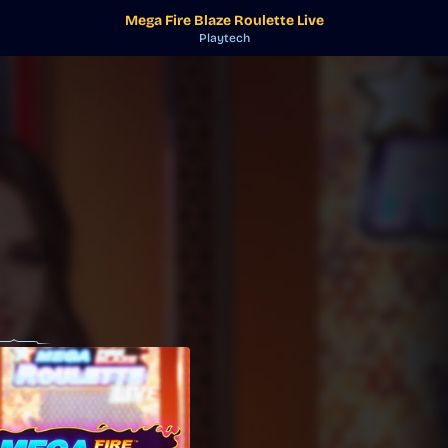
Mega Fire Blaze Roulette Live
Playtech