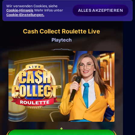
Wir verwenden Cookies, siehe
ALLES AKZEPTIEREN
Cookie-Hinweis
Mehr Infos unter
Cookie-Einstellungen.
Cash Collect Roulette Live
Playtech