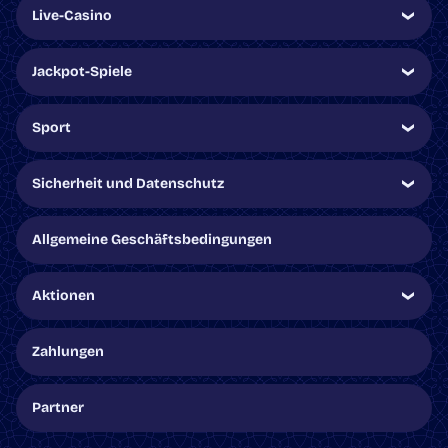
Live-Casino
Jackpot-Spiele
Sport
Sicherheit und Datenschutz
Allgemeine Geschäftsbedingungen
Aktionen
Zahlungen
Partner