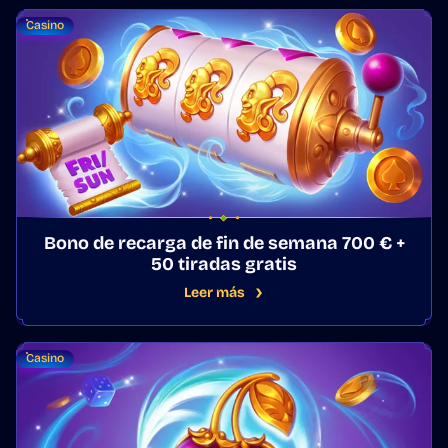
Casino
Bono de recarga de fin de semana 700 € +
50 tiradas gratis
Leer más
Casino