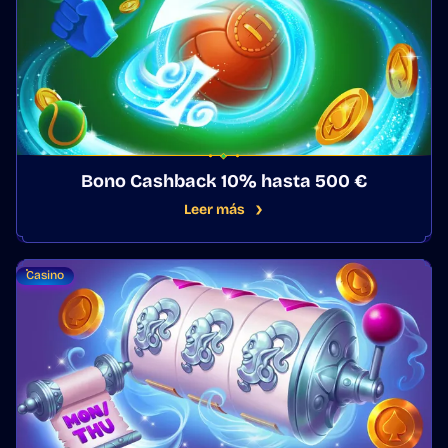
Bono Cashback 10% hasta 500 €
Leer más
Casino