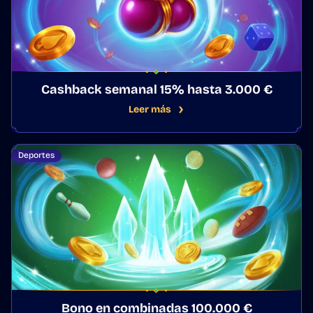
Cashback semanal 15% hasta 3.000 €
Leer más
Deportes
Bono en combinadas 100.000 €