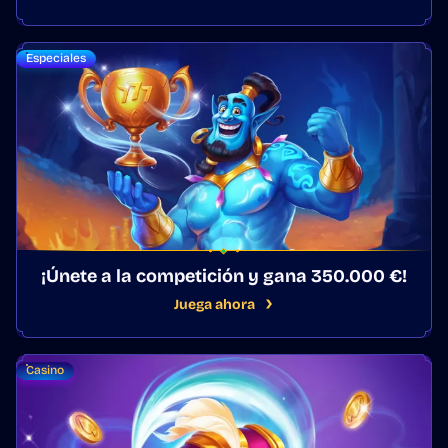
Especiales
¡Únete a la competición y gana 350.000 €!
Juega ahora
Casino