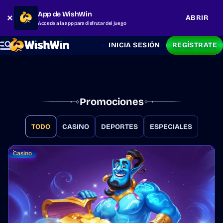
App de WishWin
ABRIR
Accede a la app para disfrutar del juego
INICIA SESIÓN
REGÍSTRATE
Promociones
TODO
CASINO
DEPORTES
ESPECIALES
Casino