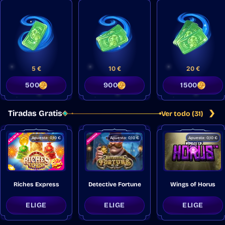
5 €
10 €
20 €
500
900
1500
Tiradas Gratis
Ver todo (31)
Apuesta: 0,10 €
Apuesta: 0,10 €
Apuesta: 0,10 €
Riches Express
Detective Fortune
Wings of Horus
ELIGE
ELIGE
ELIGE