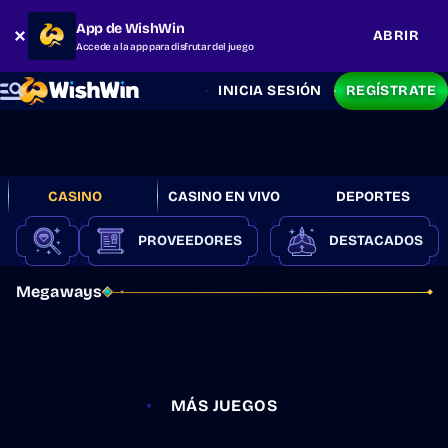
App de WishWin
ABRIR
Accede a la app para disfrutar del juego
INICIA SESIÓN
REGÍSTRATE
CASINO
CASINO EN VIVO
DEPORTES
PROVEEDORES
DESTACADOS
Megaways
Nuevo
Nuevo
MÁS JUEGOS
Nuevo
Nuevo
Nuevo
Nuevo