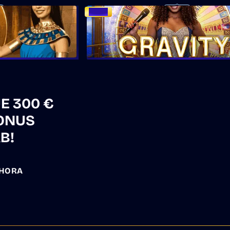
Nuevo
E 300 €
ONUS
B!
AHORA