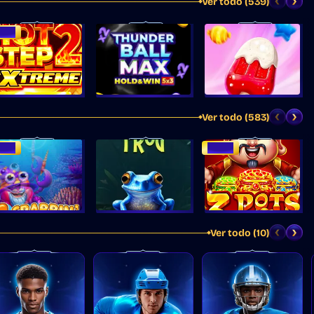
Ver todo (539)
evo
Ver todo (583)
evo
Nuevo
Ver todo (10)