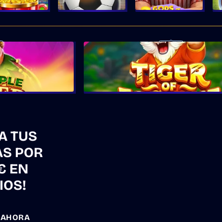
A TUS
S POR
 € EN
IOS!
 AHORA