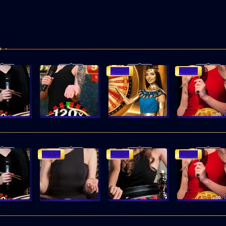
Nuevo
Nuevo
Nuevo
Nuevo
Nuevo