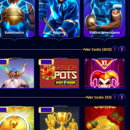
Baloncesto
Hockey
Fútbol Americano
Ver todo (610)
evo
Nuevo
Ver todo (51)
evo
Nuevo