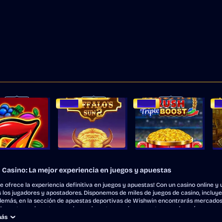
Nuevo
Nuevo
Nu
Casino: La mejor experiencia en juegos y apuestas
e ofrece la experiencia definitiva en juegos y apuestas! Con un casino online 
 los jugadores y apostadores. Disponemos de miles de juegos de casino, incluy
Además, en la sección de apuestas deportivas de Wishwin encontrarás mercados
Apuesta en deportes populares, deportes en vivo, esports y mucho más.
más