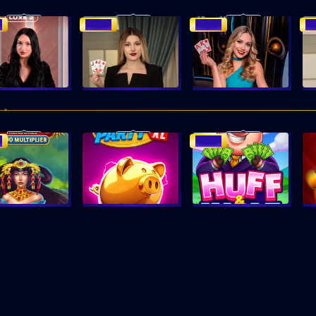
o
Nuevo
Nuevo
Nu
o
Nuevo