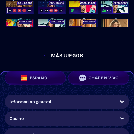
€
0,1
- 20.000
€
0,1
- 20.000
€
500
- 10.000
€
250
- 5000
30
19
12
12
34
18
36
32
14
19
29
7
7
21
29
8
28
23
30
33
1 / 7
1 / 7
32
36
31
31
24
25
25
26
1
30
€
100
- 5000
€
100
- 5000
€
50
- 5000
24
0
20
34
33
30
27
20
31
18
31
34
10
32
6
17
31
27
10
23
2 / 7
4 / 7
4 / 7
€
0,1
- 4200
€
0,2
- 10.000
MÁS JUEGOS
P
B
B
T
P
B
B
P
T
B
B
P
P
P
P
ESPAÑOL
CHAT EN VIVO
B
P
B
P
P
P
Información general
Casino