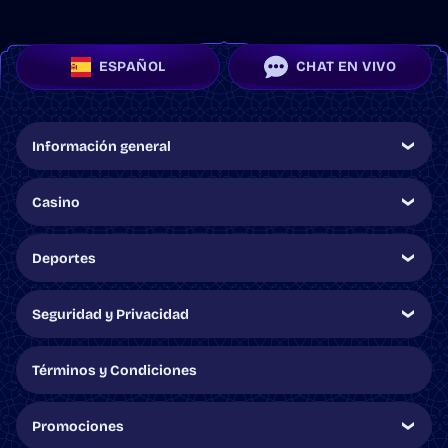
77.159,30 €
Nuevo
Nuevo
Nuevo
ESPAÑOL
CHAT EN VIVO
Información general
Casino
Deportes
Seguridad y Privacidad
Términos y Condiciones
Promociones