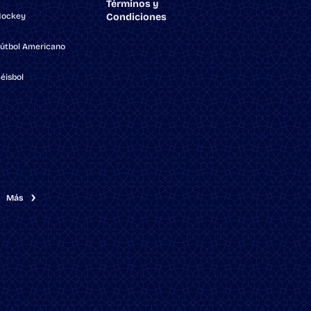
Términos y
Hockey
Condiciones
útbol Americano
éisbol
Más