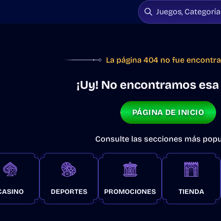
Juegos, Categorí
La página 404 no fue encontr
¡Uy! No encontramos esa
PÁGINA DE INICIO
Consulte las secciones más popu
CASINO
DEPORTES
PROMOCIONES
TIENDA