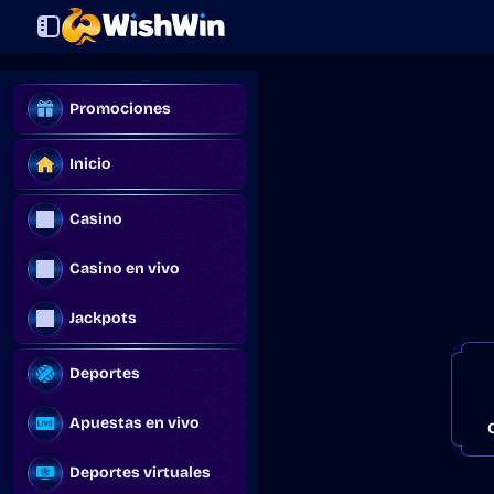
Promociones
Inicio
Casino
Casino en vivo
Jackpots
Deportes
Apuestas en vivo
Deportes virtuales