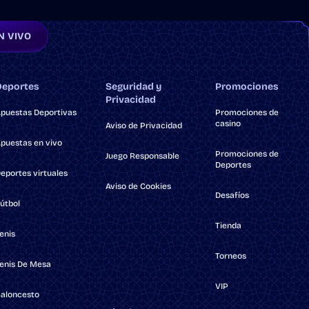
N VIVO
Deportes
Seguridad y
Promociones
Privacidad
puestas Deportivas
Promociones de
casino
Aviso de Privacidad
puestas en vivo
Promociones de
Juego Responsable
Deportes
eportes virtuales
Aviso de Cookies
Desafíos
útbol
Tienda
enis
Torneos
enis De Mesa
VIP
aloncesto