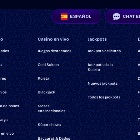
ESPAÑOL
CHAT E
no
Casino en vivo
Jackpots
cados
Juegos destacados
Jackpots calientes
A
s
Gold Saloon
Jackpots de la
A
Suerte
res
Ruleta
D
Nuevos jackpots
ivos
Blackjack
F
Todos los jackpots
a de bonos
Mesas
T
Internacionales
ways
T
Súper shows
 en vivo
B
Baccarat & Dados