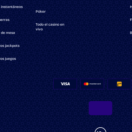
 instantáneos
Póker
erras
F
Todo el casino en
vivo
 de mesa
B
los jackpots
los juegos