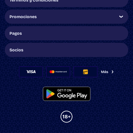
Términos y Condiciones
Promociones
Pagos
Socios
Más