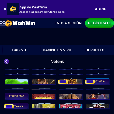
App de WishWin
ABRIR
Accede a la app para disfrutar del juego
INICIA SESIÓN
REGÍSTRATE
CASINO
CASINO EN VIVO
DEPORTES
Netent
Nuevo
Nuevo
45.332,66 €
Nuevo
Nuevo
Nuevo
298.710,99 €
15.979,83 €
Nuevo