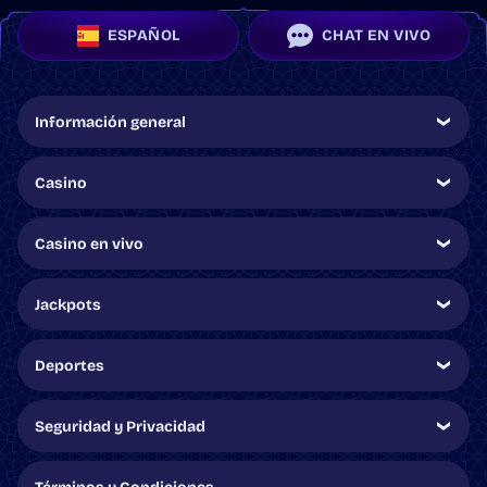
ESPAÑOL
CHAT EN VIVO
Información general
Casino
Casino en vivo
Jackpots
Deportes
Seguridad y Privacidad