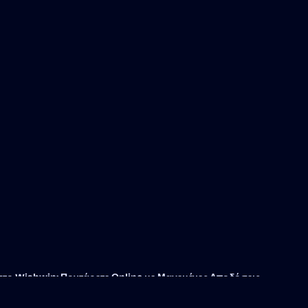
στο Wishwin: Ποντάρετε Οnline με Μαγεμένες Αποδόσεις
ου Wishwin, θέλουμε πάντα το καλύτερο για τους παίκτες μας! Διαθέτουμε παγκόσμι