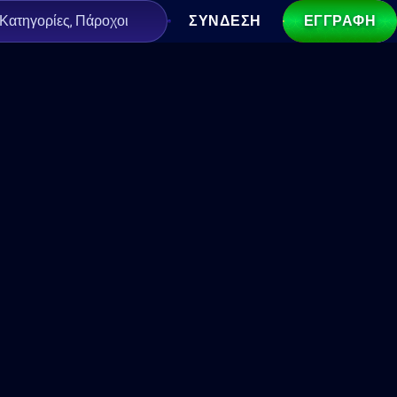
 Κατηγορίες, Πάροχοι
ΣΎΝΔΕΣΗ
ΕΓΓΡΑΦΉ