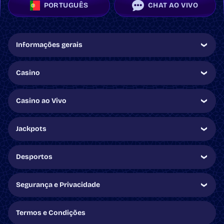
PORTUGUÊS
CHAT AO VIVO
Informações gerais
Casino
Casino ao Vivo
Jackpots
Desportos
Segurança e Privacidade
Termos e Condições