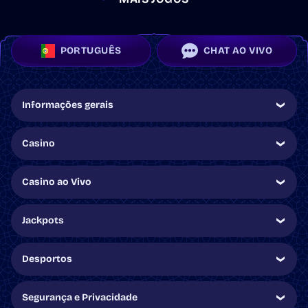
Novo
Novo
Novo
Novo
Novo
Novo
Novo
Novo
PORTUGUÊS
CHAT AO VIVO
Informações gerais
Casino
Casino ao Vivo
Jackpots
Desportos
Segurança e Privacidade