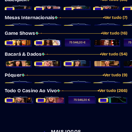
Novo
Novo
Novo
Novo
Novo
Mesas Internacionais
Ver tudo (7)
Novo
Novo
Novo
Novo
Game Shows
Ver tudo (16)
75 546,20 €
75
Novo
Novo
Bacará & Dados
Ver tudo (54)
Novo
Novo
Póquer
Ver tudo (9)
Novo
Novo
Novo
Novo
Novo
Todo O Casino Ao Vivo
Ver tudo (266)
75 546,20 €
Novo
Novo
Novo
75 546,20 €
75 546,20 €
75 546,20 €
75 546,20 €
Novo
Novo
Novo
Novo
Novo
Novo
Novo
Novo
MAIS JOGOS