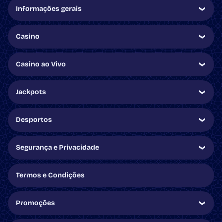
Informações gerais
Casino
Casino ao Vivo
Jackpots
Desportos
Segurança e Privacidade
Termos e Condições
Promoções