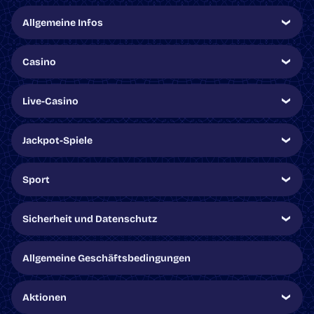
Allgemeine Infos
Casino
Live-Casino
Jackpot-Spiele
Sport
Sicherheit und Datenschutz
Allgemeine Geschäftsbedingungen
Aktionen